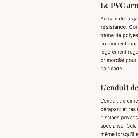
Le PVC arm
Au sein de la g
résistance
. Co
trame de polyest
notamment aux r
légèrement rugue
primordial pour 
baignade.
L’enduit d
L’enduit de cime
dérapant et rés
piscines privées
spécialisé. Cela
même lorsqu’il e