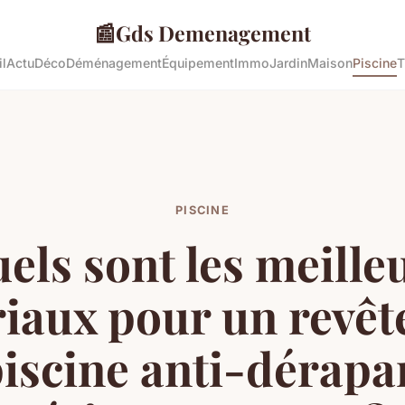
📰
Gds Demenagement
l
Actu
Déco
Déménagement
Équipement
Immo
Jardin
Maison
Piscine
T
PISCINE
els sont les meille
iaux pour un revê
iscine anti-dérapa