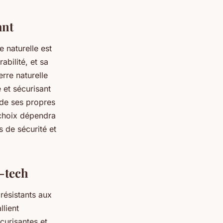
ant
e naturelle est
abilité, et sa
rre naturelle
 et sécurisant
ède ses propres
 choix dépendra
 de sécurité et
h-tech
résistants aux
llient
curisantes et