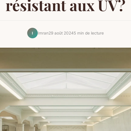
résistant aux UV?
Imran
29 août 2024
5 min de lecture
I