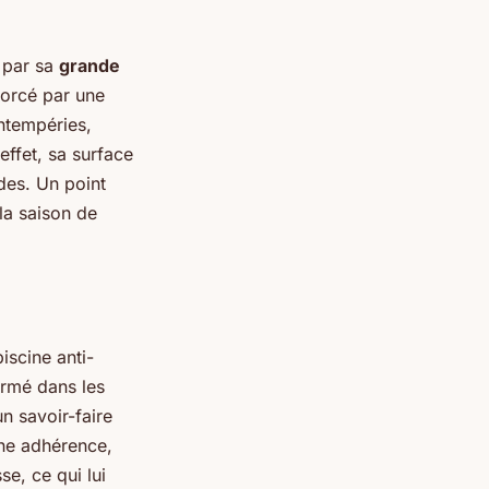
 par sa
grande
forcé par une
intempéries,
ffet, sa surface
des. Un point
 la saison de
iscine anti-
armé dans les
n savoir-faire
nne adhérence,
se, ce qui lui