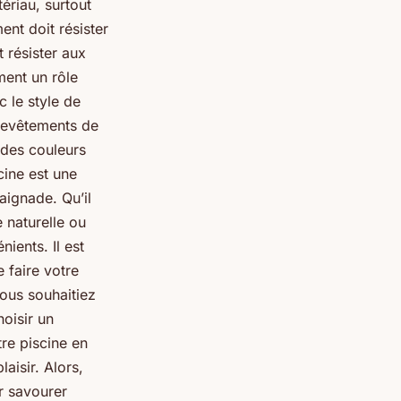
ériau, surtout
ent doit résister
 résister aux
ent un rôle
 le style de
 revêtements de
r des couleurs
cine est une
aignade. Qu’il
 naturelle ou
ients. Il est
 faire votre
ous souhaitiez
oisir un
re piscine en
laisir. Alors,
ur savourer