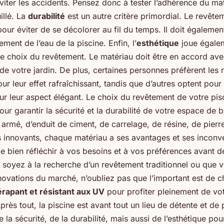
iter les accidents. Pensez donc à tester l’adhérence du mat
illé. La
durabilité
est un autre critère primordial. Le revêtem
ur éviter de se décolorer au fil du temps. Il doit également
ement de l’eau de la piscine. Enfin, l’
esthétique
joue égalem
e choix du revêtement. Le matériau doit être en accord avec
 de votre jardin. De plus, certaines personnes préfèrent les
our leur effet rafraîchissant, tandis que d’autres optent pou
ur leur aspect élégant. Le choix du revêtement de votre pis
our garantir la sécurité et la durabilité de votre espace de b
armé, d’enduit de ciment, de carrelage, de résine, de pierre
 innovants, chaque matériau a ses avantages et ses inconvén
e bien réfléchir à vos besoins et à vos préférences avant de
 soyez à la recherche d’un revêtement traditionnel ou que v
novations du marché, n’oubliez pas que l’important est de ch
érapant et résistant aux UV
pour profiter pleinement de vot
près tout, la piscine est avant tout un lieu de détente et de p
e la sécurité, de la durabilité, mais aussi de l’esthétique po