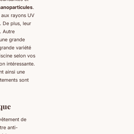
nanoparticules
.
t aux rayons UV
. De plus, leur
. Autre
 une grande
grande variété
iscine selon vos
on intéressante.
nt ainsi une
êtements sont
ique
evêtement de
tre anti-