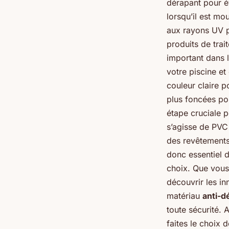
dérapant pour év
lorsqu’il est mou
aux rayons UV po
produits de trait
important dans l
votre piscine et
couleur claire p
plus foncées po
étape cruciale p
s’agisse de PVC 
des revêtements
donc essentiel d
choix. Que vous
découvrir les in
matériau
anti-d
toute sécurité. A
faites le choix d