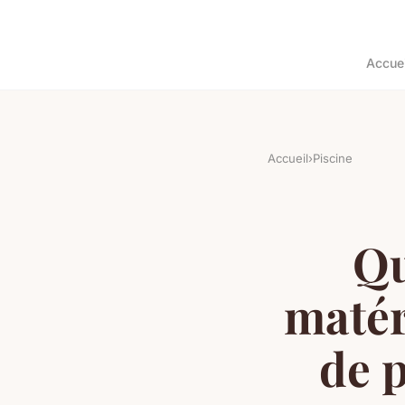
Accuei
Accueil
›
Piscine
Qu
matér
de p