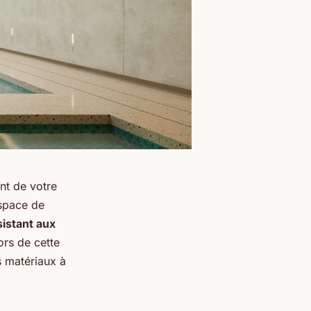
nt de votre
espace de
sistant aux
ors de cette
s matériaux à