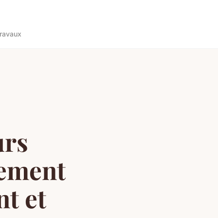
ravaux
urs
tement
nt et