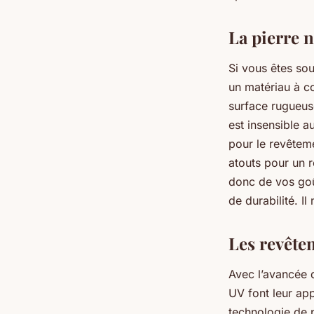
La pierre n
Si vous êtes sou
un matériau à co
surface rugueuse
est insensible a
pour le revêtem
atouts pour un 
donc de vos goû
de durabilité. I
Les revête
Avec l’avancée 
UV font leur app
technologie de p