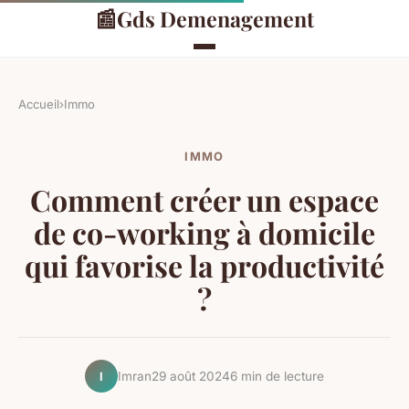
📰
Gds Demenagement
Accueil
›
Immo
IMMO
Comment créer un espace
de co-working à domicile
qui favorise la productivité
?
Imran
29 août 2024
6 min de lecture
I