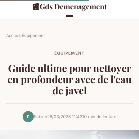
📰
Gds Demenagement
Accueil
›
Équipement
ÉQUIPEMENT
Guide ultime pour nettoyer
en profondeur avec de l'eau
de javel
Fabien
26/03/2026 11:42
10 min de lecture
F