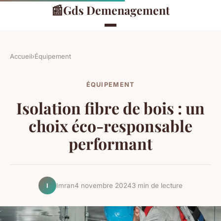
📰
Gds Demenagement
Accueil
›
Équipement
ÉQUIPEMENT
Isolation fibre de bois : un
choix éco-responsable
performant
Imran
4 novembre 2024
3 min de lecture
I