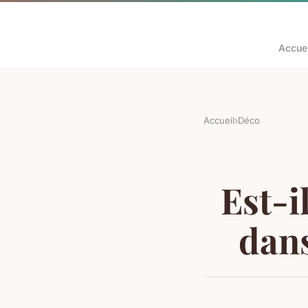
Accuei
Accueil
›
Déco
Est-i
dans