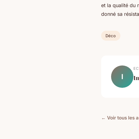
et la qualité du 
donné sa résist
Déco
EC
I
I
← Voir tous les a