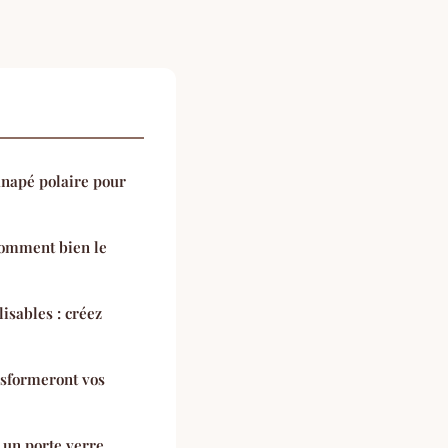
anapé polaire pour
 comment bien le
isables : créez
nsformeront vos
un porte verre