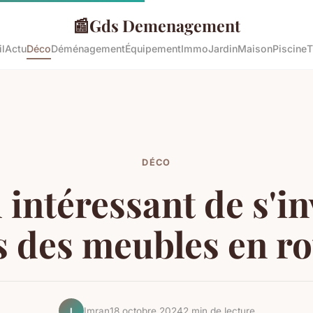
📰
Gds Demenagement
l
Actu
Déco
Déménagement
Équipement
Immo
Jardin
Maison
Piscine
T
DÉCO
l intéressant de s'in
 des meubles en ro
Imran
18 octobre 2024
2 min de lecture
I