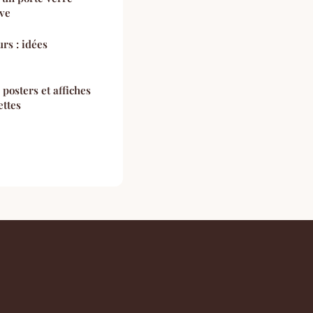
ave
rs : idées
 posters et affiches
ettes