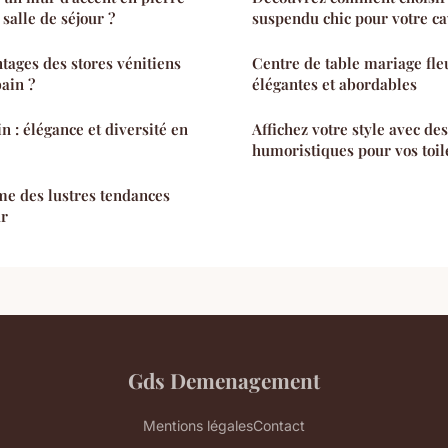
salle de séjour ?
suspendu chic pour votre c
ntages des stores vénitiens
Centre de table mariage fleu
bain ?
élégantes et abordables
n : élégance et diversité en
Affichez votre style avec des
humoristiques pour vos toil
me des lustres tendances
ur
Gds Demenagement
Mentions légales
Contact