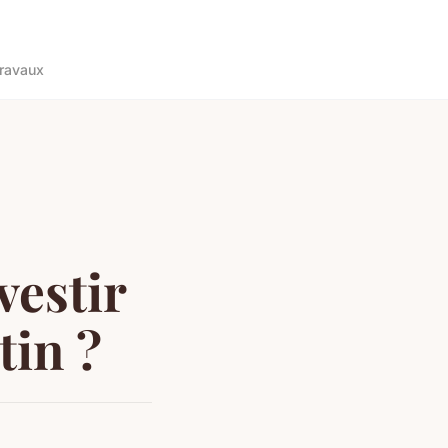
ravaux
vestir
tin ?