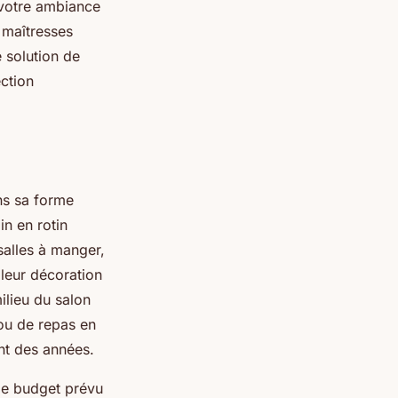
 votre ambiance
s maîtresses
e solution de
ection
ns sa forme
in en rotin
salles à manger,
 leur décoration
milieu du salon
 ou de repas en
dant des années.
 le budget prévu