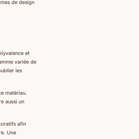
termes de design
olyvalence et
 gamme variée de
ublier les
ce matériau.
re aussi un
oratifs afin
re. Une