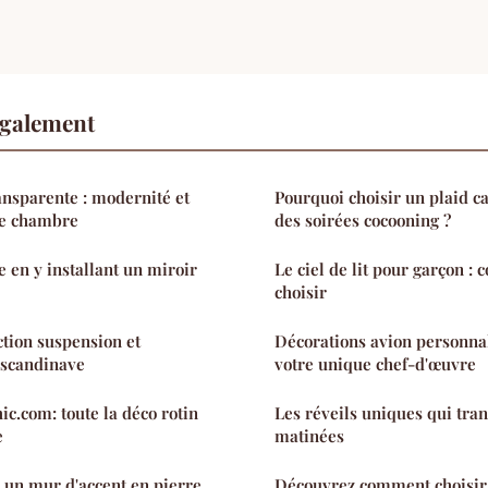
également
ansparente : modernité et
Pourquoi choisir un plaid c
re chambre
des soirées cocooning ?
e en y installant un miroir
Le ciel de lit pour garçon :
choisir
ction suspension et
Décorations avion personnal
 scandinave
votre unique chef-d'œuvre
ic.com: toute la déco rotin
Les réveils uniques qui tra
e
matinées
 un mur d'accent en pierre
Découvrez comment choisir 