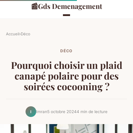
📰
Gds Demenagement
Accueil
›
Déco
DÉCO
Pourquoi choisir un plaid
canapé polaire pour des
soirées cocooning ?
Imran
5 octobre 2024
4 min de lecture
I