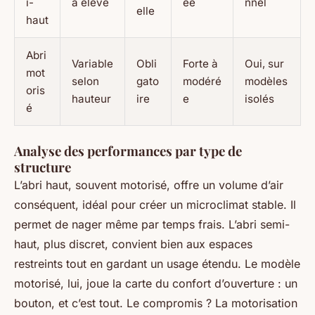
i-
à élevé
ée
nnel
elle
haut
Abri
Variable
Obli
Forte à
Oui, sur
mot
selon
gato
modéré
modèles
oris
hauteur
ire
e
isolés
é
Analyse des performances par type de
structure
L’abri haut, souvent motorisé, offre un volume d’air
conséquent, idéal pour créer un microclimat stable. Il
permet de nager même par temps frais. L’abri semi-
haut, plus discret, convient bien aux espaces
restreints tout en gardant un usage étendu. Le modèle
motorisé, lui, joue la carte du confort d’ouverture : un
bouton, et c’est tout. Le compromis ? La motorisation