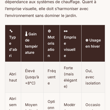
dépendance aux systèmes de chauffage. Quant à
l’emprise visuelle, elle doit s’harmoniser avec
l’environnement sans dominer le jardin.
🔧
⚙️
👀
🌡️ Gain
Typ
Mot
Empris
de
❄️ Usage
e
oris
e
tempér
en hiver
d'ab
atio
visuell
ature
ri
n
e
Forte
Élevé
Fréq
Oui,
Abri
(mais
(jusqu’à
uent
avec
haut
élégant
+8°C)
e
isolation
e)
Abri
Opti
sem
Moyen
Modér
Occasio
onn