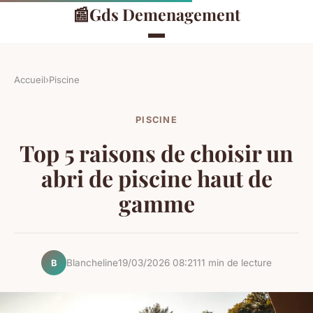
📰
Gds Demenagement
Accueil
›
Piscine
PISCINE
Top 5 raisons de choisir un
abri de piscine haut de
gamme
Blancheline
19/03/2026 08:21
11 min de lecture
B