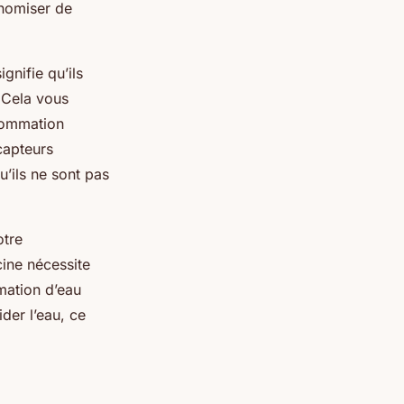
onomiser de
gnifie qu’ils
 Cela vous
nsommation
capteurs
u’ils ne sont pas
otre
ine nécessite
mation d’eau
ider l’eau, ce