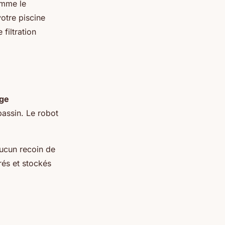
omme le
otre piscine
filtration
ge
bassin. Le robot
aucun recoin de
rés et stockés