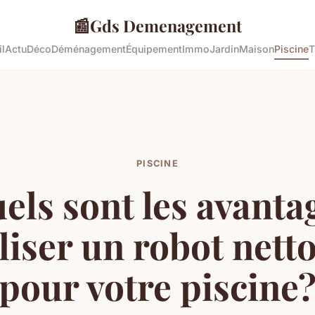
📰
Gds Demenagement
l
Actu
Déco
Déménagement
Équipement
Immo
Jardin
Maison
Piscine
T
PISCINE
els sont les avanta
iliser un robot nett
pour votre piscine