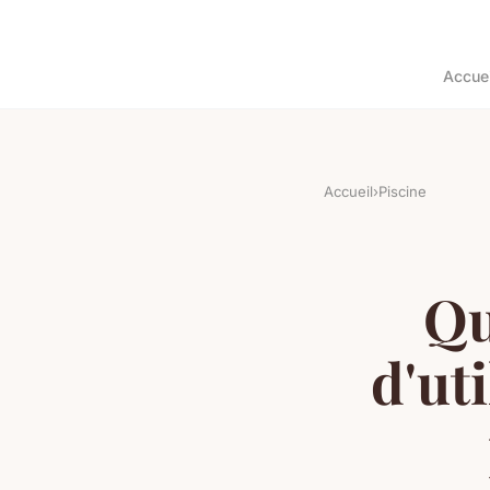
Accuei
Accueil
›
Piscine
Qu
d'ut