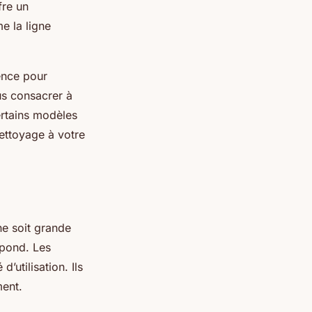
fre un
e la ligne
ence pour
us consacrer à
ertains modèles
ettoyage à votre
ne soit grande
spond. Les
’utilisation. Ils
ment.