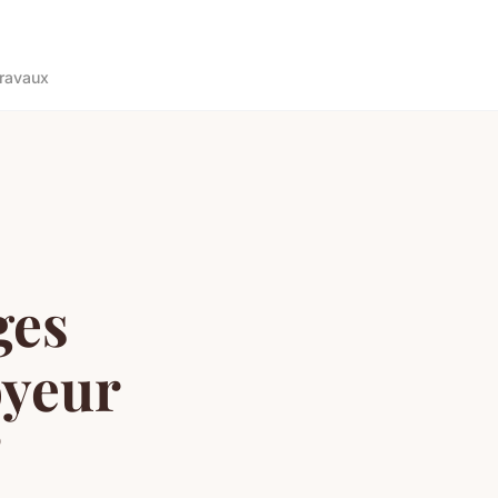
ravaux
ges
oyeur
?